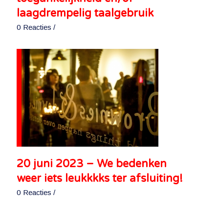
laagdrempelig taalgebruik
0 Reacties
/
20 juni 2023 – We bedenken
weer iets leukkkks ter afsluiting!
0 Reacties
/