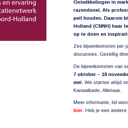
Ontwikkelingen in mar
razendsnel. Als profess
peil houden. Daarom b
Holland (CNNH) haar l
op te doen en inspirati
Zes bijeenkomsten per j
discussies. Gezellig din
De bijeenkomsten van se
7 oktober
–
18 novemb
mei
. We starten altijd 
Kanaalkade, Alkmaar.
Meer informatie, lid wo
hier
. Heb je een andere