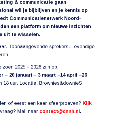
keting & communicatie gaan
ional wil je bijblijven en je kennis op
iedt Communicatienetwerk Noord-
eden een platform om nieuwe inzichten
e uit te wisselen.
aar.
Toonaangevende sprekers. Levendige
eren.
izoen 2025 – 2026 zijn op:
er
–
20 januari
–
3 maart
–
14 april
–
26
om 18 uur. Locatie: Brownies&downieS,
rden of eerst een keer sfeerproeven?
Klik
 vraag? Mail naar
contact@cnnh.nl
.