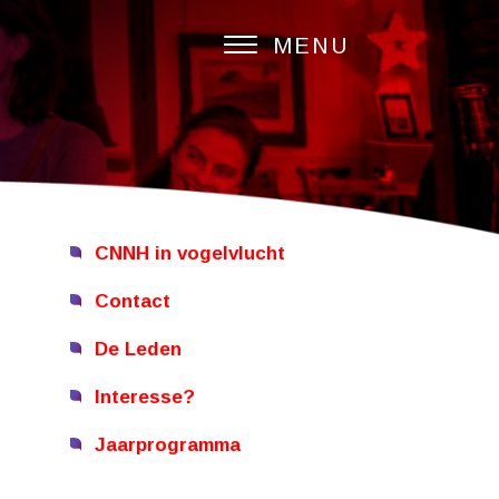
MENU
PAGINA’S
Archief jaarprogramma
CNNH CommunicatieNetwerk
Noord-Holland
CNNH in vogelvlucht
Contact
De Leden
Interesse?
Jaarprogramma